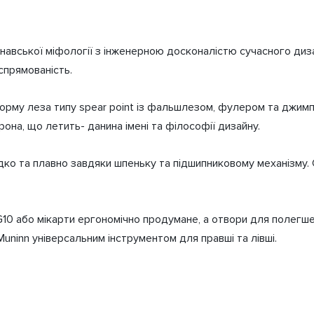
навської міфології з інженерною досконалістю сучасного диза
спрямованість.
форму леза типу spear point із фальшлезом, фулером та джимпі
рона, що летить- данина імені та філософії дизайну.
идко та плавно завдяки шпеньку та підшипниковому механізму. 
G10 або мікарти ергономічно продумане, а отвори для полегш
Muninn універсальним інструментом для правші та лівші.