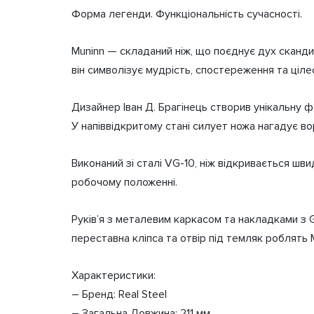
Форма легенди. Функціональність сучасності.
Muninn — складаний ніж, що поєднує дух сканди
він символізує мудрість, спостереження та ціле
Дизайнер Іван Д. Брагінець створив унікальну 
У напіввідкритому стані силует ножа нагадує во
Виконаний зі сталі VG-10, ніж відкривається шв
робочому положенні.
Руків’я з металевим каркасом та накладками з 
переставна кліпса та отвір під темляк роблять 
Характеристики:
– Бренд: Real Steel
– Загальна Довжина: 211 мм