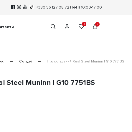
+380 96 127 08 72
Пн-Пт 10:00-17:00
0
0
нтакти
ожі
Складні
Ніж складаний Real Steel Muninn | G10 7751BS
l Steel Muninn | G10 7751BS