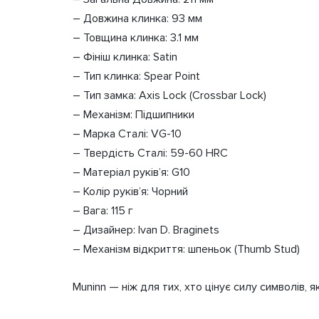
– Довжина клинка: 93 мм
– Товщина клинка: 3.1 мм
– Фініш клинка: Satin
– Тип клинка: Spear Point
– Тип замка: Axis Lock (Crossbar Lock)
– Механізм: Підшипники
– Марка Сталі: VG-10
– Твердість Сталі: 59-60 HRC
– Матеріал руків’я: G10
– Колір руків’я: Чорний
– Вага: 115 г
– Дизайнер: Ivan D. Braginets
– Механізм відкриття: шпеньок (Thumb Stud)
Muninn — ніж для тих, хто цінує силу символів, я