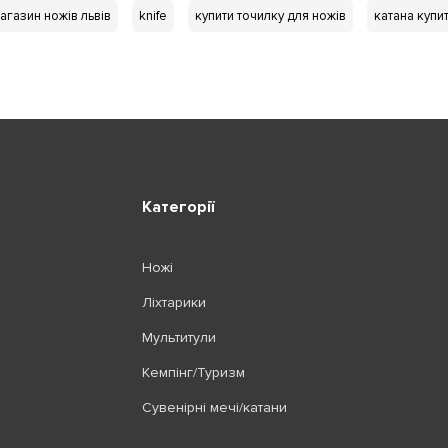
агазин ножів львів
knife
купити точилку для ножів
катана купи
Категорії
Ножі
Ліхтарики
Мультитули
Кемпінг/Туризм
Сувенірні мечі/катани