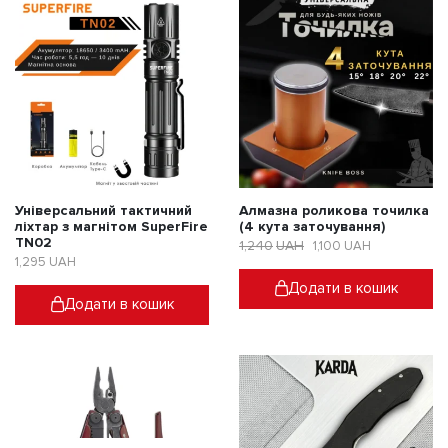
Універсальний тактичний
Алмазна роликова точилка
ліхтар з магнітом SuperFire
(4 кута заточування)
TN02
1,240
UAH
1,100
UAH
Оригінальна
Поточна
1,295
UAH
ціна:
ціна:
Додати в кошик
1,240UAH.
1,100UAH.
Додати в кошик