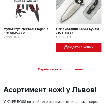
Немає в наявності
Мультитул Nextool Flagship
Ніж складний Karda Буйвіл
Pro NE20279
J104 Black
2,290
UAH
1,090
UAH
Додати в кошик
Перейти в каталог
Асортимент ножі у Львові
У KNIFE BOSS ви знайдете різноманітні види ножів, серед