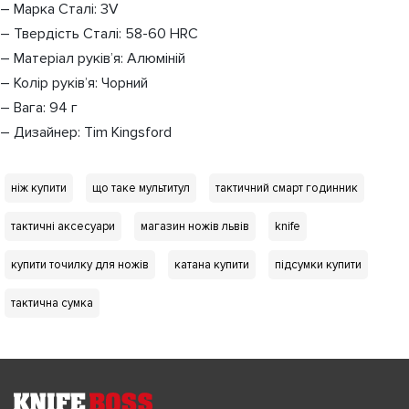
– Марка Сталі: 3V
– Твердість Сталі: 58-60 HRC
– Матеріал руків’я: Алюміній
– Колір руків’я: Чорний
– Вага: 94 г
– Дизайнер: Tim Kingsford
ніж купити
що таке мультитул
тактичний смарт годинник
тактичні аксесуари
магазин ножів львів
knife
купити точилку для ножів
катана купити
підсумки купити
тактична сумка