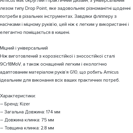
Amicus має округлий і практичний дизайн, з універсальним
лезом типу Drop Point, яке задовольняє різноманітні щоденні
потреби в різальних інструментах. Завдяки фліпперу з
насічками і міцному руків’ю, цей ніж є легким у використанні і
елегантно поміщається в кишені.
Міцний і універсальний
Ніж виготовлений з корозієстійкої і зносостійкої сталі
9Cr18MoV, а також оснащений легким і екологічно
адаптованим матеріалом руків’я G10, що робить Amicus
ідеальним для виконання всіх ваших практичних потреб.
Характеристики:
– Бренд: Kizer
– Загальна Довжина: 174 мм
– Довжина клинка: 75 мм
– Товщина клинка: 2.8 мм