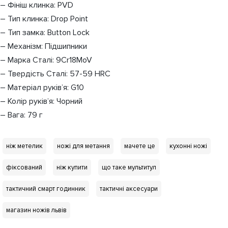
– Фініш клинка: PVD
– Тип клинка: Drop Point
– Тип замка: Button Lock
– Механізм: Підшипники
– Марка Сталі: 9Cr18MoV
– Твердість Сталі: 57-59 HRC
– Матеріал руків’я: G10
– Колір руків’я: Чорний
– Вага: 79 г
ніж метелик
ножі для метання
мачете це
кухонні ножі
фіксований
ніж купити
що таке мультитул
тактичний смарт годинник
тактичні аксесуари
магазин ножів львів