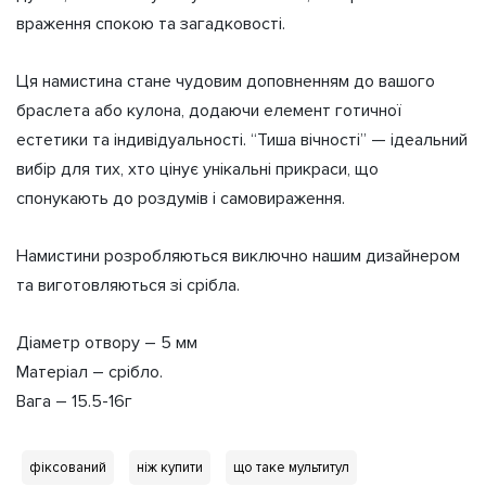
враження спокою та загадковості.
Ця намистина стане чудовим доповненням до вашого
браслета або кулона, додаючи елемент готичної
естетики та індивідуальності. “Тиша вічності” — ідеальний
вибір для тих, хто цінує унікальні прикраси, що
спонукають до роздумів і самовираження.
Намистини розробляються виключно нашим дизайнером
та виготовляються зі срібла.
Діаметр отвору – 5 мм
Матеріал – срібло.
Вага – 15.5-16г
фіксований
ніж купити
що таке мультитул