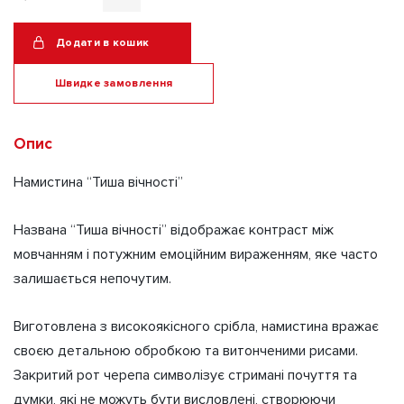
Намистина
Тиша
Додати в кошик
вічності
"The
Швидке замовлення
silence
of
Alternative:
Опис
eternity"
(15.5-
Намистина “Тиша вічності”
16
г.)
Названа “Тиша вічності” відображає контраст між
кількість
мовчанням і потужним емоційним вираженням, яке часто
залишається непочутим.
Виготовлена з високоякісного срібла, намистина вражає
своєю детальною обробкою та витонченими рисами.
Закритий рот черепа символізує стримані почуття та
думки, які не можуть бути висловлені, створюючи