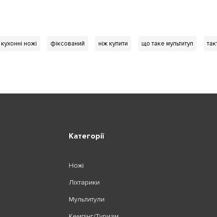
кухонні ножі
фіксований
ніж купити
що таке мультитул
так
Категорії
Ножі
Ліхтарики
Мультитули
Кемпінг/Туризм