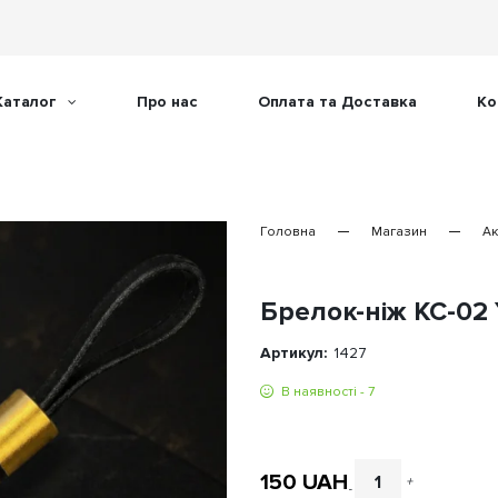
Каталог
Про нас
Оплата та Доставка
Ко
Головна
Магазин
Ак
Брелок-ніж KC-02 
Артикул:
1427
В наявності - 7
150
UAH
+
-
Брелок-