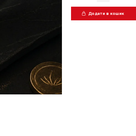
ніж
Додати в кошик
KC-
02
Alternative:
Yellow
кількість