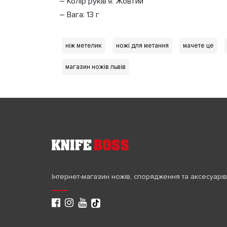
– Колір руків’я: Жовтий
– Вага: 13 г
ніж метелик
ножі для метання
мачете це
магазин ножів львів
Інтернет-магазин ножів, спорядження та аксесуарів