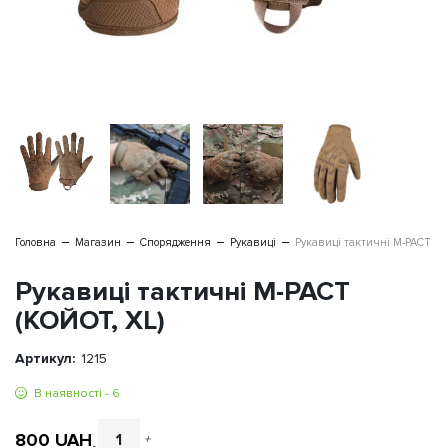
Головна
Магазин
Спорядження
Рукавиці
Рукавиці тактичні M-PACT (К
Рукавиці тактичні M-PACT
(КОЙОТ, XL)
Артикул:
1215
В наявності - 6
800
UAH
+
-