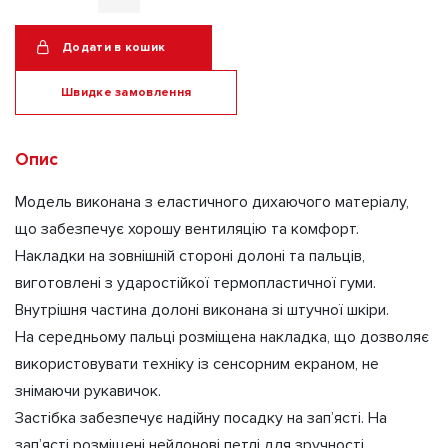
Рукавиці
тактичні
Додати в кошик
M-
PACT
Швидке замовлення
(КОЙОТ,
XL)
Alternative:
Опис
кількість
Модель виконана з еластичного дихаючого матеріалу,
що забезпечує хорошу вентиляцію та комфорт.
Накладки на зовнішній стороні долоні та пальців,
виготовлені з ударостійкої термопластичної гуми.
Внутрішня частина долоні виконана зі штучної шкіри.
На середньому пальці розміщена накладка, що дозволяє
використовувати техніку із сенсорним екраном, не
знімаючи рукавичок.
Застібка забезпечує надійну посадку на зап’ясті. На
зап’ясті розміщені нейлонові петлі для зручності