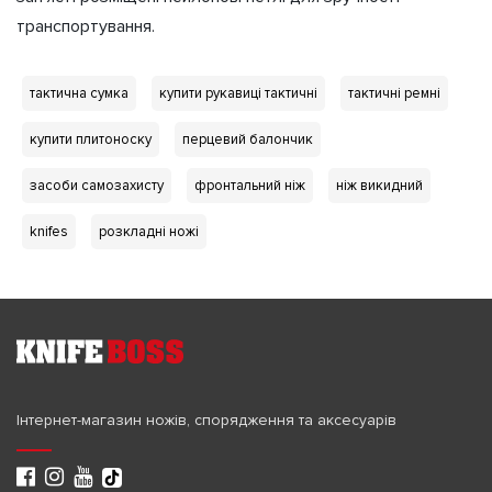
транспортування.
тактична сумка
купити рукавиці тактичні
тактичні ремні
купити плитоноску
перцевий балончик
засоби самозахисту
фронтальний ніж
ніж викидний
knifes
розкладні ножі
Інтернет-магазин ножів, спорядження та аксесуарів