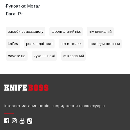
-Рукоятка: Метал
-Вага: 17г
засоби самозахисту
фронтальний ніж
ніж викидний
knifes
розкладні ножі
ніж метелик
ножі для метання
мачете це
кухонні ножі
фіксований
Інтернет-магазин ножів, спорядження та аксесуарів