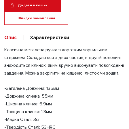
-
Додати в кошик
ніж
(Хром)
Швидке замовлення
кількість
Alternative:
Опис
Характеристики
Класична металева ручка з коротким чорнильним
стержнем. Складається з двох частин, в другій половині
знаходиться клинок, яким зручно виконувати повсякденні
завдання. Можна закріпити на кишеню, листок чи зошит.
-Загальна Довжина: 135мм
-Довжина клинка: 55мм
-Ширина клинка: 6.9мм
-Товщина клинка: 1.3мм
-Марка Сталі: 3cr
-Твердість Сталі: 53HRC