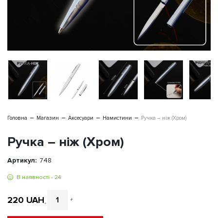
Головна
Магазин
Аксесуари
Намистини
Ручка – ніж (Хром)
Ручка – ніж (Хром)
Артикул:
748
В наявності - 24
220
UAH
+
-
Ручка