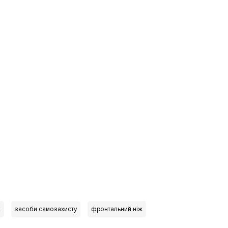
к
засоби самозахисту
фронтальний ніж