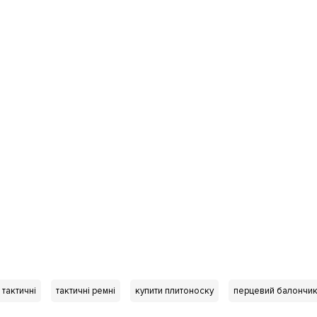
 тактичні
тактичні ремні
купити плитоноску
перцевий балончи