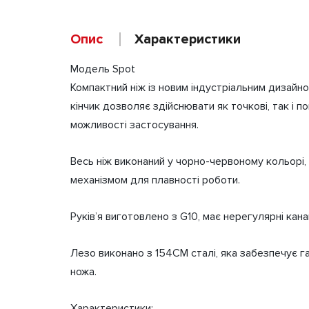
Опис
Характеристики
Модель Spot
Weight
Компактний ніж із новим індустріальним дизайно
Dimensions
кінчик дозволяє здійснювати як точкові, так і п
можливості застосування.
Бренд
Весь ніж виконаний у чорно-червоному кольорі
механізмом для плавності роботи.
Руків’я виготовлено з G10, має нерегулярні кан
Лезо виконано з 154CM сталі, яка забезпечує г
ножа.
Характеристики: