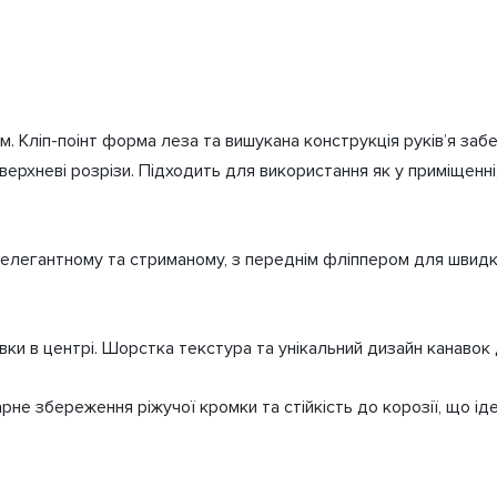
0.3 кг
м. Кліп-поінт форма леза та вишукана конструкція руків’я заб
16 × 10 × 3 см
оверхневі розрізи. Підходить для використання як у приміщенні
Kizer
, елегантному та стриманому, з переднім фліппером для швид
авки в центрі. Шорстка текстура та унікальний дизайн канавок
арне збереження ріжучої кромки та стійкість до корозії, що і