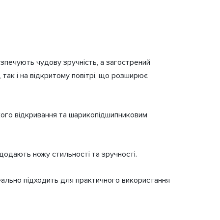
езпечують чудову зручність, а загострений
, так і на відкритому повітрі, що розширює
кого відкривання та шарикопідшипниковим
 додають ножу стильності та зручності.
деально підходить для практичного використання