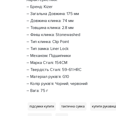
– Бренд: Kizer
– Загальна Довжина: 175 мм
– Довжина клинка: 74 мм
– Товщина клинка: 2.8 мм
– Фініш клинка: Stonewashed
– Тип клинка: Clip Point
– Тип замка: Liner Lock
– Механізм: Підшипники
– Марка Сталі: 154CM
– Твердість Сталі: 59-61 HRC
– Матеріал руків’я: G10
– Колір руків’я: Чорний, червоний
– Вага: 75 г
підсумки купити
тактична сумка
купити рукавиці