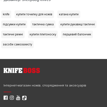
knife
купити точилку для ножів
катана купити
підсумки купити
тактична сумка
купити рукавиці тактичні
тактичні ремні
купити плитоноску
перцевий балончик
засоби самозахисту
Інтернет-магазин ножів, спорядження та аксесуарів