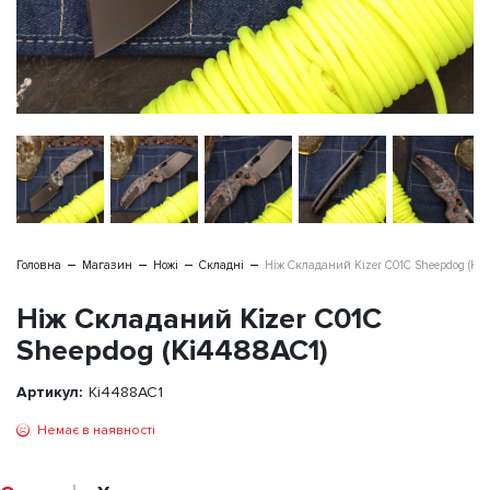
Головна
Магазин
Ножі
Складні
Ніж Складаний Kizer C01C Sheepdog (Ki4
Ніж Складаний Kizer C01C
Sheepdog (Ki4488AC1)
Артикул:
Ki4488AC1
Немає в наявності