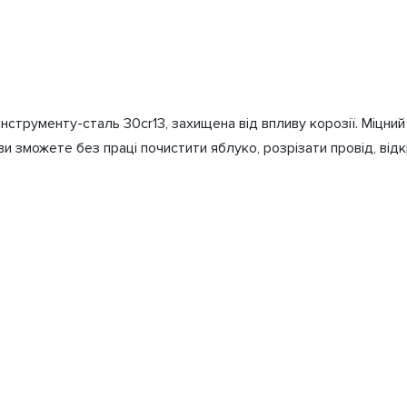
нструменту-сталь 30cr13, захищена від впливу корозії. Міцний 
и зможете без праці почистити яблуко, розрізати провід, від