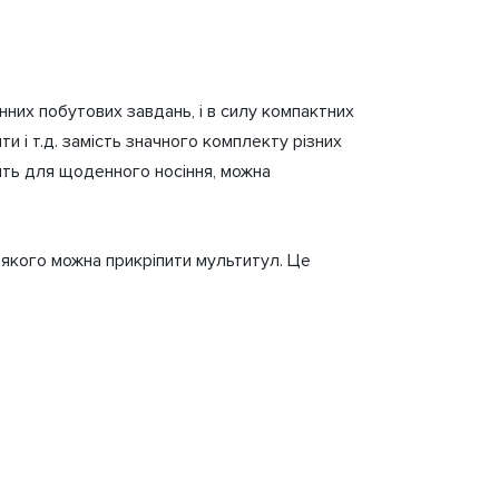
нних побутових завдань, і в силу компактних
 і т.д. замість значного комплекту різних
ить для щоденного носіння, можна
 якого можна прикріпити мультитул. Це