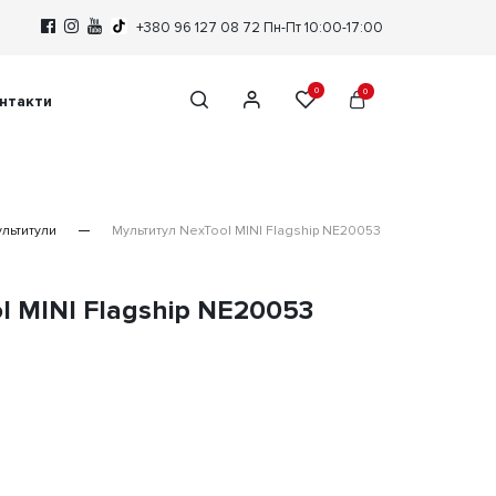
+380 96 127 08 72
Пн-Пт 10:00-17:00
0
0
нтакти
льтитули
Мультитул NexTool MINI Flagship NE20053
l MINI Flagship NE20053