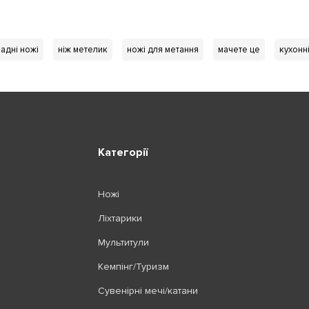
адні ножі
ніж метелик
ножі для метання
мачете це
кухонн
Категорії
Ножі
Ліхтарики
Мультитули
Кемпінг/Туризм
Сувенірні мечі/катани