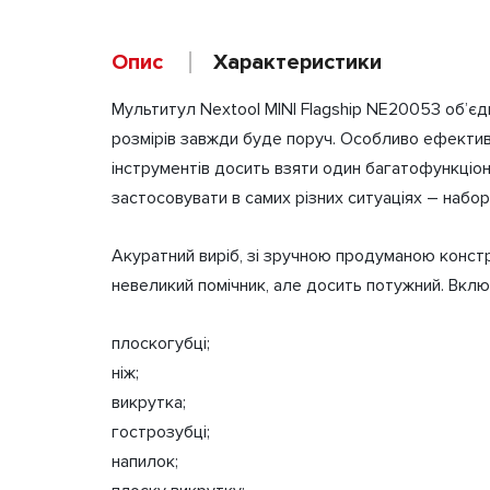
Опис
Характеристики
Мультитул Nextool MINI Flagship NE20053 об’єдн
Бренд
розмірів завжди буде поруч. Особливо ефективн
Марка сталі
інструментів досить взяти один багатофункціон
застосовувати в самих різних ситуаціях – набо
Вага
Акуратний виріб, зі зручною продуманою констр
невеликий помічник, але досить потужний. Включ
плоскогубці;
ніж;
викрутка;
гострозубці;
напилок;