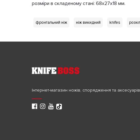
розміри в складеному стані: 68x27x18 мм.
фронтальний ніж
ніж викидний
knifes
розкл
Інтернет-магазин ножів, спорядження та аксесуарів