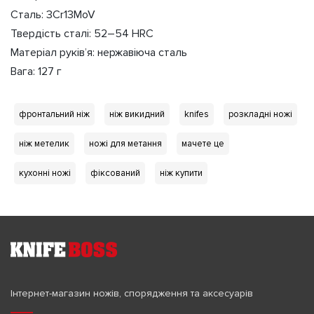
Сталь: 3Cr13MoV
Твердість сталі: 52–54 HRC
Матеріал руків’я: нержавіюча сталь
Вага: 127 г
фронтальний ніж
ніж викидний
knifes
розкладні ножі
ніж метелик
ножі для метання
мачете це
кухонні ножі
фіксований
ніж купити
Інтернет-магазин ножів, спорядження та аксесуарів