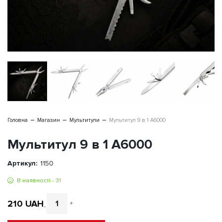
Головна
Магазин
Мультитули
Мультитул 9 в 1 A6000
Мультитул 9 в 1 A6000
Артикул:
1150
В наявності - 31
210
UAH
+
-
Мультитул