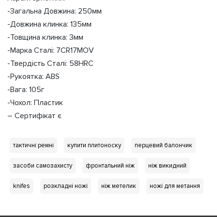
-Загальна Довжина: 250мм
-Довжина клинка: 135мм
-Товщина клинка: 3мм
-Марка Сталі: 7CR17MOV
-Твердість Сталі: 58HRC
-Рукоятка: ABS
-Вага: 105г
-Чохол: Пластик
– Сертифікат є
тактичні ремні
купити плитоноску
перцевий балончик
засоби самозахисту
фронтальний ніж
ніж викидний
knifes
розкладні ножі
ніж метелик
ножі для метання