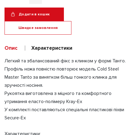
Ніж
фіксований
Додати в кошик
Kobun
Black
Швидке замовлення
(B131)
кількість
Alternative:
Опис
Характеристики
Легкий та збалансований фікс з клинком у формі Танто.
Профіль ножа повністю повторює модель Cold Steel
Master Tanto за винятком більш тонкого клинка для
зручності носіння.
Рукоятка виготовлена ​​з міцного та комфортного
утримання еласто-полімеру Kray-Ex
У комплекті поставляються спеціальні пластикові піхви
Secure-Ex
Характеристики: