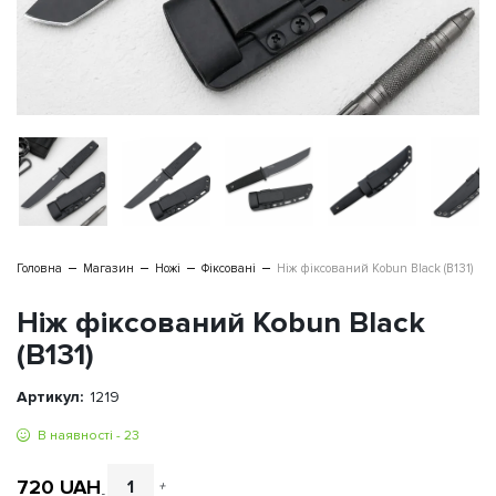
Головна
Магазин
Ножі
Фіксовані
Ніж фіксований Kobun Black (B131)
Ніж фіксований Kobun Black
(B131)
Артикул:
1219
В наявності - 23
720
UAH
+
-